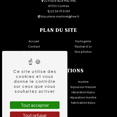
32 Place du 8 Mai 1945
41700 Contres
02 54 79 51 89
bijouterie.martinet@free.fr
PLAN DU SITE
Accueil
Horlogerie
Contact
Rachat d'or
Atelier Martinet
Nos photos
Bijouterie - Joaillerie
NOS PRESTATIONS
Ce site utilise des
cookies et vous
donne le contrôle
bijouterie
montre
sur ceux que vous
joaillerie
bijoux sur mesure
souhaitez activer
rachat or
réparation bijou
horlogerie
réparation montre
bague
fabrication bijou
Tout accepter
Tout refuser