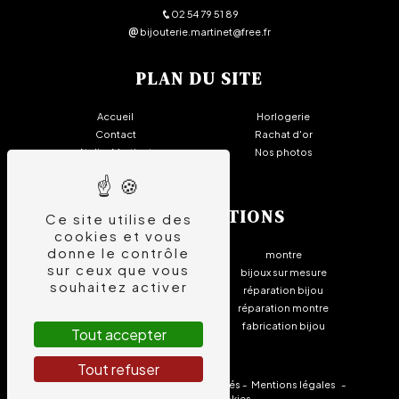
02 54 79 51 89
bijouterie.martinet@free.fr
PLAN DU SITE
Accueil
Horlogerie
Contact
Rachat d'or
Atelier Martinet
Nos photos
Bijouterie - Joaillerie
NOS PRESTATIONS
Ce site utilise des
cookies et vous
donne le contrôle
bijouterie
montre
sur ceux que vous
joaillerie
bijoux sur mesure
souhaitez activer
rachat or
réparation bijou
horlogerie
réparation montre
bague
fabrication bijou
Tout accepter
Tout refuser
©
Vistalid
- 2026 - Tous droits réservés -
Mentions légales
-
Gestion des cookies