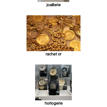
joaillerie
rachat or
horlogerie